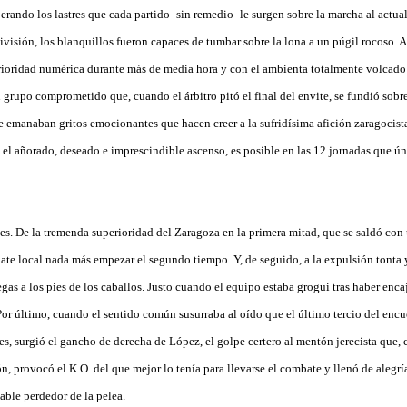
perando los lastres que cada partido -sin remedio- le surgen sobre la marcha al actua
visión, los blanquillos fueron capaces de tumbar sobre la lona a un púgil rocoso. A
rioridad numérica durante más de media hora y con el ambienta totalmente volcado a
un grupo comprometido que, cuando el árbitro pitó el final del envite, se fundió sob
 emanaban gritos emocionantes que hacen creer a la sufridísima afición zaragocist
, el añorado, deseado e imprescindible ascenso, es posible en las 12 jornadas que ú
es. De la tremenda superioridad del Zaragoza en la primera mitad, que se saldó con 
ate local nada más empezar el segundo tiempo. Y, de seguido, a la expulsión tonta 
gas a los pies de los caballos. Justo cuando el equipo estaba grogui tras haber enca
or último, cuando el sentido común susurraba al oído que el último tercio del encu
ses, surgió el gancho de derecha de López, el golpe certero al mentón jerecista que
ón, provocó el K.O. del que mejor lo tenía para llevarse el combate y llenó de alegrí
ble perdedor de la pelea.