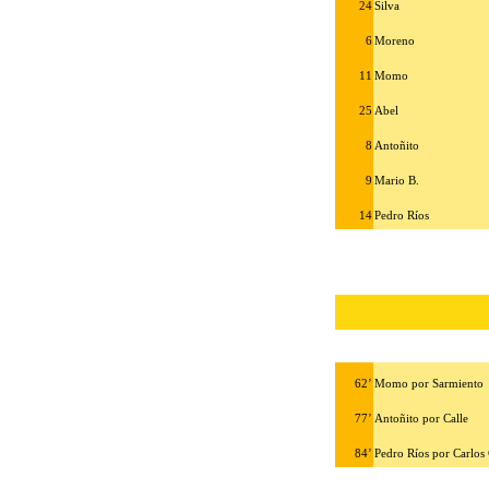
24
Silva
6
Moreno
11
Momo
25
Abel
8
Antoñito
9
Mario B.
14
Pedro Ríos
62’
Momo por Sarmiento
77’
Antoñito por Calle
84’
Pedro Ríos por Carlos