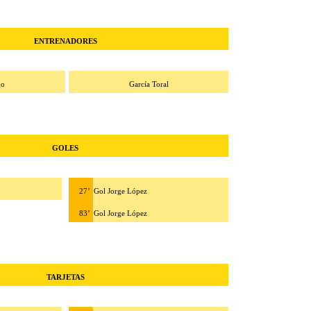
ENTRENADORES
go
García Toral
GOLES
27’
Gol Jorge López
83’
Gol Jorge López
TARJETAS