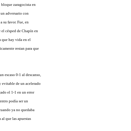
l bloque zaragocista en
 un adversario con
 su favor. Fue, en
re el césped de Chapín en
a que hay vida en el
nicamente restan para que
un escaso 0-1 al descanso,
y evitable de un acelerado
jado el 1-1 en un error
entro podía ser un
, cuando ya no quedaba
a al que las apuestas