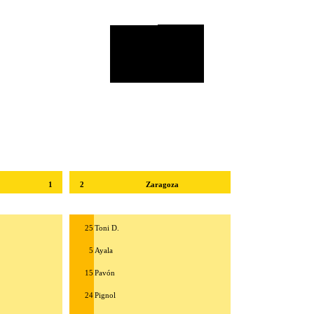
1
2
Zaragoza
25
Toni D.
5
Ayala
15
Pavón
24
Pignol