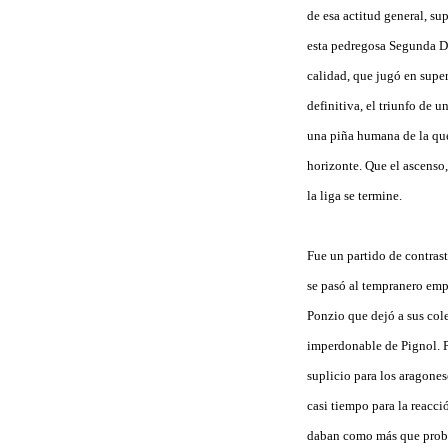
de esa actitud general, su
esta pedregosa Segunda Di
calidad, que jugó en supe
definitiva, el triunfo de 
una piña humana de la que
horizonte. Que el ascenso
la liga se termine.
Fue un partido de contrast
se pasó al tempranero emp
Ponzio que dejó a sus cole
imperdonable de Pignol. P
suplicio para los aragone
casi tiempo para la reacci
daban como más que proba