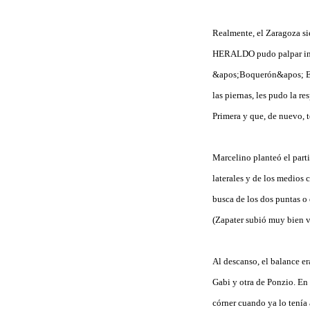
Realmente, el Zaragoza si
HERALDO pudo palpar in si
&apos;Boquerón&apos; Este
las piernas, les pudo la r
Primera y que, de nuevo,
Marcelino planteó el part
laterales y de los medios 
busca de los dos puntas o 
(Zapater subió muy bien va
Al descanso, el balance e
Gabi y otra de Ponzio. En 
córner cuando ya lo tenía 