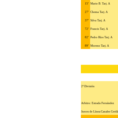
15’
Mario B. Tarj. A
27’
Chema Tarj. A
37’
Silva Tarj. A
72’
Francis Tarj. A
82’
Pedro Ríos Tarj. A
89’
Moreno Tarj. A
2ª División
Arbitro: Estrada Fernández
Jueces de Línea:Canales Cerdá