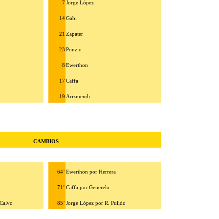
7
Jorge López
14
Gabi
21
Zapater
23
Ponzio
8
Ewerthon
17
Caffa
19
Arizmendi
CAMBIOS
64’
Ewerthon por Herrera
71’
Caffa por Generelo
 Calvo
85’
Jorge López por R. Pulido