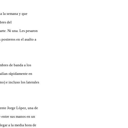
da la semana y que
bres del
rte. Ni una. Les pesaron
 postreros en el asalto a
mbres de banda a los
 salían rápidamente en
o) e incluso los laterales
sente Jorge López, una de
de entre sus manos en un
legar a la media hora de