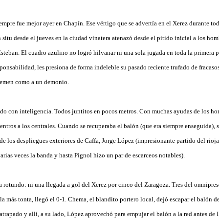
empre fue mejor ayer en Chapín. Ese vértigo que se advertía en el Xerez durante to
tu desde el jueves en la ciudad vinatera atenazó desde el pitido inicial a los hom
ban. El cuadro azulino no logró hilvanar ni una sola jugada en toda la primera pa
esponsabilidad, les presiona de forma indeleble su pasado reciente trufado de fracasos
 temen como a un demonio.
ido con inteligencia. Todos juntitos en pocos metros. Con muchas ayudas de los ho
centros a los centrales. Cuando se recuperaba el balón (que era siempre enseguida),
de los despliegues exteriores de Caffa, Jorge López (impresionante partido del riojan
rias veces la banda y hasta Pignol hizo un par de escarceos notables).
ra rotundo: ni una llegada a gol del Xerez por cinco del Zaragoza. Tres del omnipre
la más tonta, llegó el 0-1. Chema, el blandito portero local, dejó escapar el balón 
atrapado y allí, a su lado, López aprovechó para empujar el balón a la red antes de l