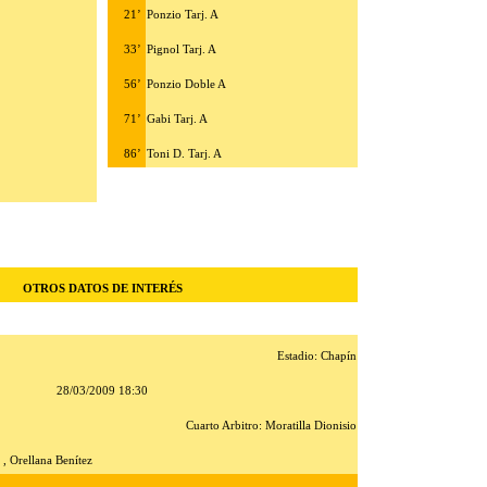
21’
Ponzio Tarj. A
33’
Pignol Tarj. A
56’
Ponzio Doble A
71’
Gabi Tarj. A
86’
Toni D. Tarj. A
OTROS DATOS DE INTERÉS
Estadio: Chapín
28/03/2009 18:30
Cuarto Arbitro: Moratilla Dionisio
 , Orellana Benítez