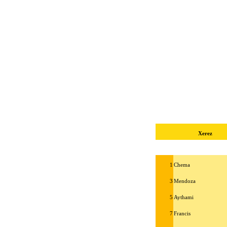
Xerez
1
Chema
3
Mendoza
5
Aythami
7
Francis