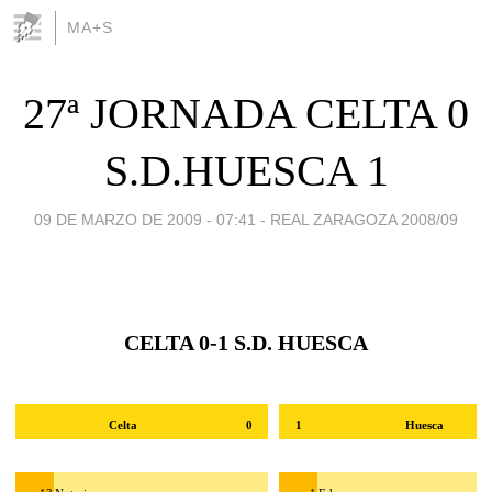
MA+S
27ª JORNADA CELTA 0
S.D.HUESCA 1
09 DE MARZO DE 2009 - 07:41
-
REAL ZARAGOZA 2008/09
CELTA 0-1 S.D. HUESCA
Celta
0
1
Huesca