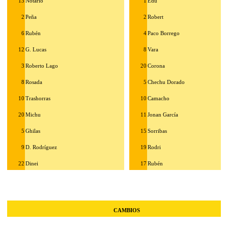
13
Notario
1
Edu
2
Peña
2
Robert
6
Rubén
4
Paco Borrego
12
G. Lucas
8
Vara
3
Roberto Lago
20
Corona
8
Rosada
5
Chechu Dorado
10
Trashorras
10
Camacho
20
Michu
11
Jonan García
5
Ghilas
15
Sorribas
9
D. Rodríguez
19
Rodri
22
Dinei
17
Rubén
CAMBIOS