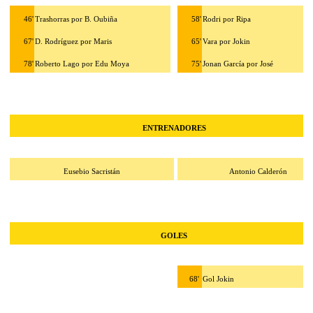
46'
Trashorras por B. Oubiña
58'
Rodri por Ripa
67'
D. Rodríguez por Maris
65'
Vara por Jokin
78'
Roberto Lago por Edu Moya
75'
Jonan García por José
ENTRENADORES
Eusebio Sacristán
Antonio Calderón
GOLES
68'
Gol Jokin