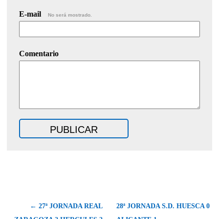
E-mail
No será mostrado.
Comentario
← 27ª JORNADA REAL
28ª JORNADA S.D. HUESCA 0