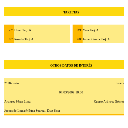
TARJETAS
73'
Dinei Tarj. A
39'
Vara Tarj. A
88'
Rosada Tarj. A
68'
Jonan García Tarj. A
OTROS DATOS DE INTERÉS
2ª División
Estadio: 
07/03/2009 18:30
Arbitro: Pérez Lima
Cuarto Arbitro: Gómez N
Jueces de Línea:Mújica Suárez , Díaz Sosa