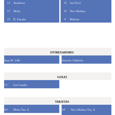
11
Aranburu
23
Jon Erice
17
Moha
24
Nico Medina
22
D. Estrada
9
Roberto
ENTRENADORES
Juan M. Lillo
Antonio Calderón
GOLES
72’
Gol Castillo
TARJETAS
44’
Moha Tarj. A
34’
Nico Medina Tarj. A