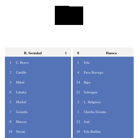
R. Sociedad
1
0
Huesca
1
C. Bravo
1
Edu
2
Castillo
4
Paco Borrego
3
Mikel
14
Ripa
6
Labaka
21
Sobregau
5
Markel
3
L. Helguera
7
Gerardo
5
Chechu Dorado
8
Marcos
12
José
10
Necati
16
Edu Roldán