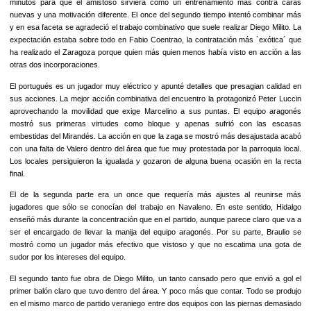
minutos para que el amistoso sirviera como un entrenamiento más contra caras
nuevas y una motivación diferente. El once del segundo tiempo intentó combinar más
y en esa faceta se agradeció el trabajo combinativo que suele realizar Diego Milito. La
expectación estaba sobre todo en Fabio Coentrao, la contratación más `exótica´ que
ha realizado el Zaragoza porque quien más quien menos había visto en acción a las
otras dos incorporaciones.
El portugués es un jugador muy eléctrico y apunté detalles que presagian calidad en
sus acciones. La mejor acción combinativa del encuentro la protagonizó Peter Luccin
aprovechando la movilidad que exige Marcelino a sus puntas. El equipo aragonés
mostró sus primeras virtudes como bloque y apenas sufrió con las escasas
embestidas del Mirandés. La acción en que la zaga se mostró más desajustada acabó
con una falta de Valero dentro del área que fue muy protestada por la parroquia local.
Los locales persiguieron la igualada y gozaron de alguna buena ocasión en la recta
final.
El de la segunda parte era un once que requería más ajustes al reunirse más
jugadores que sólo se conocían del trabajo en Navaleno. En este sentido, Hidalgo
enseñó más durante la concentración que en el partido, aunque parece claro que va a
ser el encargado de llevar la manija del equipo aragonés. Por su parte, Braulio se
mostró como un jugador más efectivo que vistoso y que no escatima una gota de
sudor por los intereses del equipo.
El segundo tanto fue obra de Diego Milito, un tanto cansado pero que envió a gol el
primer balón claro que tuvo dentro del área. Y poco más que contar. Todo se produjo
en el mismo marco de partido veraniego entre dos equipos con las piernas demasiado