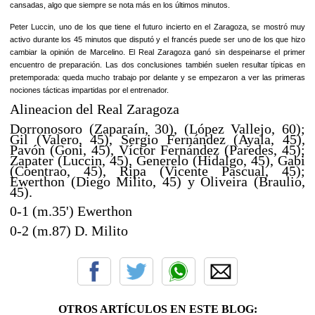
cansadas, algo que siempre se nota más en los últimos minutos.
Peter Luccin, uno de los que tiene el futuro incierto en el Zaragoza, se mostró muy
activo durante los 45 minutos que disputó y el francés puede ser uno de los que hizo
cambiar la opinión de Marcelino. El Real Zaragoza ganó sin despeinarse el primer
encuentro de preparación. Las dos conclusiones también suelen resultar típicas en
pretemporada: queda mucho trabajo por delante y se empezaron a ver las primeras
nociones tácticas impartidas por el entrenador.
Alineacion del Real Zaragoza
Dorronosoro (Zaparaín, 30), (López Vallejo, 60);
Gil (Valero, 45), Sergio Fernández (Ayala, 45),
Pavón (Goni, 45), Víctor Fernández (Paredes, 45);
Zapater (Luccin, 45), Generelo (Hidalgo, 45), Gabi
(Coentrao, 45), Ripa (Vicente Pascual, 45);
Ewerthon (Diego Milito, 45) y Oliveira (Braulio,
45).
0-1 (m.35') Ewerthon
0-2 (m.87) D. Milito
OTROS ARTÍCULOS EN ESTE BLOG: