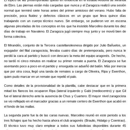
de Ebro. Las piernas están más cargadas que nunca y el Zaragoza realizó una sesión
normal que terminó siete horas antes del primer amistoso del verano. Hubo falta de
precisión, poca fluidez y defectos clásicos en un grupo que lleva quince días
trabajando con un cuerpo técnico nuevo. Sin embargo, se pudieron ver en escena
algunas pinceladas de los conceptos en los que ha insistido Marcelino durante los diez
días de trabajo en Navaleno. El Zaragoza jugó siempre muy junto y se movió bien de
forma colectiva.
El Mirandés, conjunto de la Tercera castellanoleonesa dirigido por Julio Bañuelos, un
exjugador del filial zaragocista, llevaba cuatro días de pretemporada, pero nunca le
perdió la cara al partido y buscó con descaro la meta del equipo aragonés. De hecho,
no tardó ni cinco minutos en realizar su primer remate a puerta. El Zaragoza se fue
asentando poco a poco en el partido y enseguida se adueñó del balón. Más por inercia
que por otra cosa, llegó una tanda de remates a cargo de Oliveira, Ripa y Ewerthon,
quien pudo marcar en un remate que repelió el palo.
Como detalles de la provisionalidad de la plantilla, cabe destacar que en la primera
mitad los flancos los ocuparon Ripa (lateral izquierdo y Gabi (mediocentro) y que Gil
fue el lateral derecho ante la ausencia de Chus y Cuartero. El mayor nivel zaragocista
se vio reflejado en el marcador gracias a un remate certero de Ewerthon que acabó en
el fondo de las mallas.
La segunda parte fue la de las caras nuevas. Marcelino reunió en este periodo a los
tres fichajes que ha hecho hasta ahora el club aragonés (Braulio, Hidalgo y Coentrao).
El técnico tuvo muy claro emplear a todos sus futbolistas disponibles durante 45