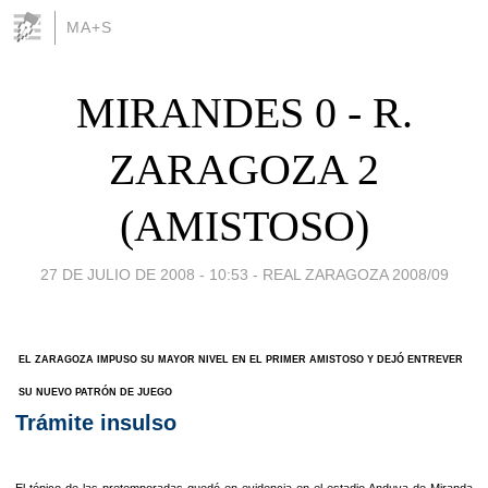
MA+S
MIRANDES 0 - R.
ZARAGOZA 2
(AMISTOSO)
27 DE JULIO DE 2008 - 10:53
-
REAL ZARAGOZA 2008/09
EL ZARAGOZA IMPUSO SU MAYOR NIVEL EN EL PRIMER AMISTOSO Y DEJÓ ENTREVER
SU NUEVO PATRÓN DE JUEGO
Trámite insulso
El tópico de las pretemporadas quedó en evidencia en el estadio Anduva de Miranda