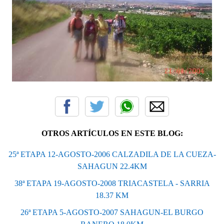
OTROS ARTÍCULOS EN ESTE BLOG:
25ª ETAPA 12-AGOSTO-2006 CALZADILA DE LA CUEZA-
SAHAGUN 22.4KM
38ª ETAPA 19-AGOSTO-2008 TRIACASTELA - SARRIA
18.37 KM
26ª ETAPA 5-AGOSTO-2007 SAHAGUN-EL BURGO