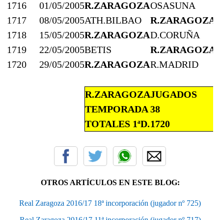
1716
01/05/2005
R.ZARAGOZA
OSASUNA
1717
08/05/2005
ATH.BILBAO
R.ZARAGOZA
1718
15/05/2005
R.ZARAGOZA
D.CORUÑA
1719
22/05/2005
BETIS
R.ZARAGOZA
1720
29/05/2005
R.ZARAGOZA
R.MADRID
R.ZARAGOZA
JUGADOS
TEMPORADA
38
TOTALES 1ªD.
1720
OTROS ARTÍCULOS EN ESTE BLOG:
Real Zaragoza 2016/17 18ª incorporación (jugador nº 725)
Real Zaragoza 2016/17 11ª incorporación (jugador nº 717)